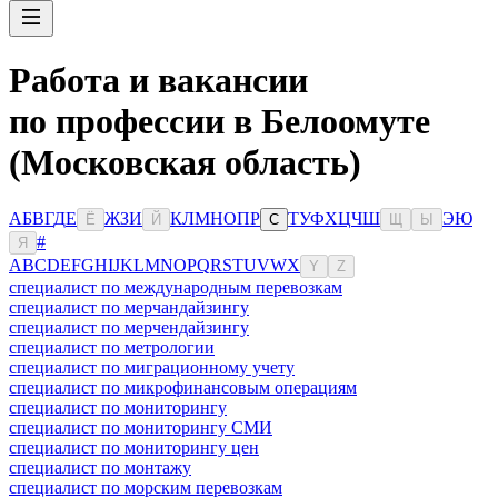
Работа и вакансии
по профессии в Белоомуте
(Московская область)
А
Б
В
Г
Д
Е
Ж
З
И
К
Л
М
Н
О
П
Р
Т
У
Ф
Х
Ц
Ч
Ш
Э
Ю
Ё
Й
С
Щ
Ы
#
Я
A
B
C
D
E
F
G
H
I
J
K
L
M
N
O
P
Q
R
S
T
U
V
W
X
Y
Z
специалист по международным перевозкам
специалист по мерчандайзингу
специалист по мерчендайзингу
специалист по метрологии
специалист по миграционному учету
специалист по микрофинансовым операциям
специалист по мониторингу
специалист по мониторингу СМИ
специалист по мониторингу цен
специалист по монтажу
специалист по морским перевозкам