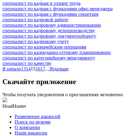
специалист по кадрам и охране труда
специалист по кадрам с функциями офис-менеджера
специалист по кадрам с функциями секретаря
специалист по кадровой работе
специалист по кадровому администрированию
специалист по кадровому делопроизводству
специалист по кадровому документообороту
специалист по кадровому учету
специалист по казначейским операциям
специалист по календарно-сетевому планированию
специалист по категорийному менеджменту
специалист по качеству
В начало
13
14
15
16
17
...
36
дальше
Скачайте приложение
Чтобы получать уведомления о приглашениях мгновенно
HeadHunter
Размещение вакансий
Поиск по резюме
О компании
Наши вакансии