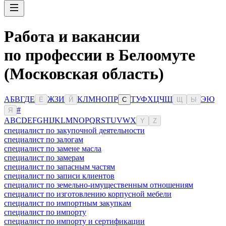
Работа и вакансии
по профессии в Белоомуте
(Московская область)
А
Б
В
Г
Д
Е
Ж
З
И
К
Л
М
Н
О
П
Р
Т
У
Ф
Х
Ц
Ч
Ш
Э
Ю
Ё
Й
С
Щ
Ы
#
Я
A
B
C
D
E
F
G
H
I
J
K
L
M
N
O
P
Q
R
S
T
U
V
W
X
Y
Z
специалист по закупочной деятельности
специалист по залогам
специалист по замене масла
специалист по замерам
специалист по запасным частям
специалист по записи клиентов
специалист по земельно-имущественным отношениям
специалист по изготовлению корпусной мебели
специалист по импортным закупкам
специалист по импорту
специалист по импорту и сертификации