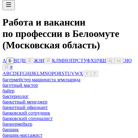
Работа и вакансии
по профессии в Белоомуте
(Московская область)
А
В
Г
Д
Е
Ж
З
И
К
Л
М
Н
О
П
Р
С
Т
У
Ф
Х
Ц
Ч
Ш
Э
Ю
Б
Ё
Й
Щ
Ы
#
Я
A
B
C
D
E
F
G
H
I
J
K
L
M
N
O
P
Q
R
S
T
U
V
W
X
Y
Z
багермейстер машиниста земснаряда
багетный мастер
байер
бактериолог
банкетный менеджер
банкетный официант
банковский сотрудник
банковский специалист
баннермейкер
банщик
банщик-массажист