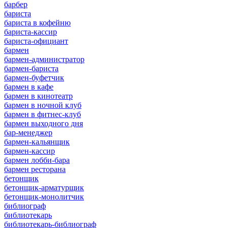
барбер
бариста
бариста в кофейню
бариста-кассир
бариста-официант
бармен
бармен-администратор
бармен-бариста
бармен-буфетчик
бармен в кафе
бармен в кинотеатр
бармен в ночной клуб
бармен в фитнес-клуб
бармен выходного дня
бар-менеджер
бармен-кальянщик
бармен-кассир
бармен лобби-бара
бармен ресторана
бетонщик
бетонщик-арматурщик
бетонщик-монолитчик
библиограф
библиотекарь
библиотекарь-библиограф