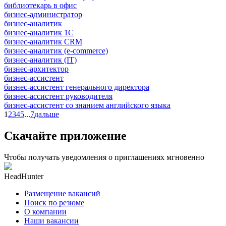
библиотекарь в офис
бизнес-администратор
бизнес-аналитик
бизнес-аналитик 1С
бизнес-аналитик CRM
бизнес-аналитик (e-commerce)
бизнес-аналитик (IT)
бизнес-архитектор
бизнес-ассистент
бизнес-ассистент генерального директора
бизнес-ассистент руководителя
бизнес-ассистент со знанием английского языка
1
2
3
4
5
...
7
дальше
Скачайте приложение
Чтобы получать уведомления о приглашениях мгновенно
HeadHunter
Размещение вакансий
Поиск по резюме
О компании
Наши вакансии