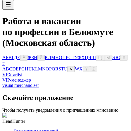
Работа и вакансии
по профессии в Белоомуте
(Московская область)
А
Б
В
Г
Д
Е
Ж
З
И
К
Л
М
Н
О
П
Р
С
Т
У
Ф
Х
Ц
Ч
Ш
Э
Ю
Ё
Й
Щ
Ы
Я
#
A
B
C
D
E
F
G
H
I
J
K
L
M
N
O
P
Q
R
S
T
U
W
X
V
Y
Z
VFX artist
VIP-менеджер
visual merchandiser
Скачайте приложение
Чтобы получать уведомления о приглашениях мгновенно
HeadHunter