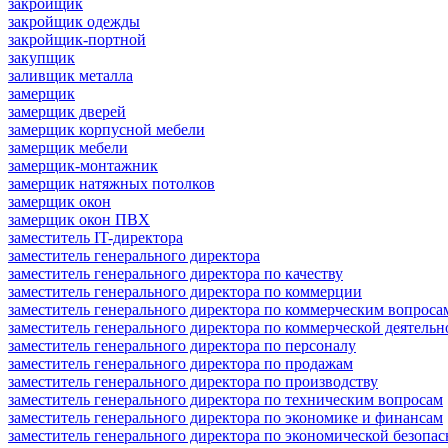
закройщик
закройщик одежды
закройщик-портной
закупщик
заливщик металла
замерщик
замерщик дверей
замерщик корпусной мебели
замерщик мебели
замерщик-монтажник
замерщик натяжных потолков
замерщик окон
замерщик окон ПВХ
заместитель IT-директора
заместитель генерального директора
заместитель генерального директора по качеству
заместитель генерального директора по коммерции
заместитель генерального директора по коммерческим вопроса
заместитель генерального директора по коммерческой деятельн
заместитель генерального директора по персоналу
заместитель генерального директора по продажам
заместитель генерального директора по производству
заместитель генерального директора по техническим вопросам
заместитель генерального директора по экономике и финансам
заместитель генерального директора по экономической безопас