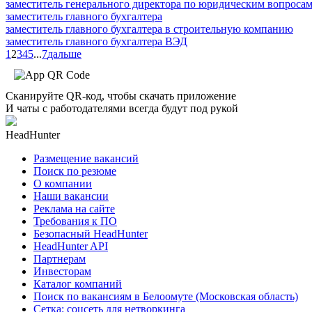
заместитель генерального директора по юридическим вопроса
заместитель главного бухгалтера
заместитель главного бухгалтера в строительную компанию
заместитель главного бухгалтера ВЭД
1
2
3
4
5
...
7
дальше
Сканируйте QR-код, чтобы скачать приложение
И чаты с работодателями всегда будут под рукой
HeadHunter
Размещение вакансий
Поиск по резюме
О компании
Наши вакансии
Реклама на сайте
Требования к ПО
Безопасный HeadHunter
HeadHunter API
Партнерам
Инвесторам
Каталог компаний
Поиск по вакансиям в Белоомуте (Московская область)
Сетка: соцсеть для нетворкинга