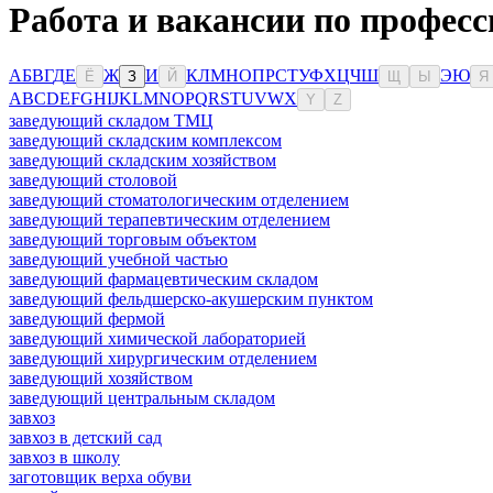
Работа и вакансии по професс
А
Б
В
Г
Д
Е
Ж
И
К
Л
М
Н
О
П
Р
С
Т
У
Ф
Х
Ц
Ч
Ш
Э
Ю
Ё
З
Й
Щ
Ы
Я
A
B
C
D
E
F
G
H
I
J
K
L
M
N
O
P
Q
R
S
T
U
V
W
X
Y
Z
заведующий складом ТМЦ
заведующий складским комплексом
заведующий складским хозяйством
заведующий столовой
заведующий стоматологическим отделением
заведующий терапевтическим отделением
заведующий торговым объектом
заведующий учебной частью
заведующий фармацевтическим складом
заведующий фельдшерско-акушерским пунктом
заведующий фермой
заведующий химической лабораторией
заведующий хирургическим отделением
заведующий хозяйством
заведующий центральным складом
завхоз
завхоз в детский сад
завхоз в школу
заготовщик верха обуви