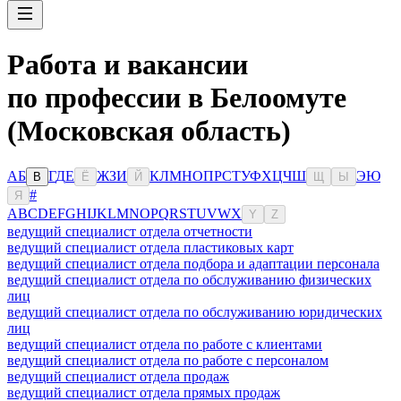
Работа и вакансии
по профессии в Белоомуте
(Московская область)
А
Б
Г
Д
Е
Ж
З
И
К
Л
М
Н
О
П
Р
С
Т
У
Ф
Х
Ц
Ч
Ш
Э
Ю
В
Ё
Й
Щ
Ы
#
Я
A
B
C
D
E
F
G
H
I
J
K
L
M
N
O
P
Q
R
S
T
U
V
W
X
Y
Z
ведущий специалист отдела отчетности
ведущий специалист отдела пластиковых карт
ведущий специалист отдела подбора и адаптации персонала
ведущий специалист отдела по обслуживанию физических
лиц
ведущий специалист отдела по обслуживанию юридических
лиц
ведущий специалист отдела по работе с клиентами
ведущий специалист отдела по работе с персоналом
ведущий специалист отдела продаж
ведущий специалист отдела прямых продаж