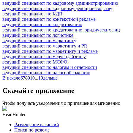
ведущий специалист по кадровому администрированию
ведущий специалист по кадровому делопроизводству
ведущий специалист по КДП
ведущий специалист по контекстной рекламе
ведущий специалист по кредитованию
ведущий специалист по кредитованию юридических лиц
ведущий специалист по логистике
ведущий специалист по маркетингу
ведущий специалист по маркетингу и PR
ведущий специалист по маркетингу и рекламе
ведущий специалист по мерчендайзингу
ведущий специалист по МСФО
ведущий специалист по налогам и отчетности
ведущий специалист по налогообложению
В начало
6
7
8
9
10
...
19
дальше
Скачайте приложение
Чтобы получать уведомления о приглашениях мгновенно
HeadHunter
Размещение вакансий
Поиск по резюме