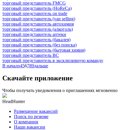
торговый представитель FMCG
торговый представитель (HoReCa)
торговый представитель on trade
торговый представитель (van selling)
торговый представитель автохимия
торговый представитель (алкоголь)
торговый представитель аптеки
торговый представитель (бакалея)
торговый представитель (без поиска)
торговый представитель (бытовая химия)
торговый представитель ВС
торговый представитель в эксклюзивную команду
В начало
4
5
6
7
8
9
дальше
Скачайте приложение
Чтобы получать уведомления о приглашениях мгновенно
HeadHunter
Размещение вакансий
Поиск по резюме
О компании
Наши вакансии