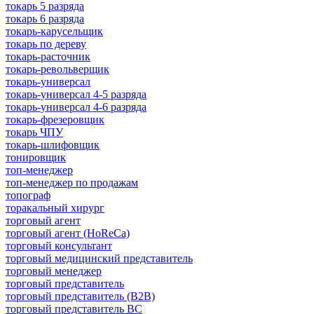
токарь 5 разряда
токарь 6 разряда
токарь-карусельщик
токарь по дереву
токарь-расточник
токарь-револьверщик
токарь-универсал
токарь-универсал 4-5 разряда
токарь-универсал 4-6 разряда
токарь-фрезеровщик
токарь ЧПУ
токарь-шлифовщик
тонировщик
топ-менеджер
топ-менеджер по продажам
топограф
торакальный хирург
торговый агент
торговый агент (HoReCa)
торговый консультант
торговый медицинский представитель
торговый менеджер
торговый представитель
торговый представитель (B2B)
торговый представитель BC