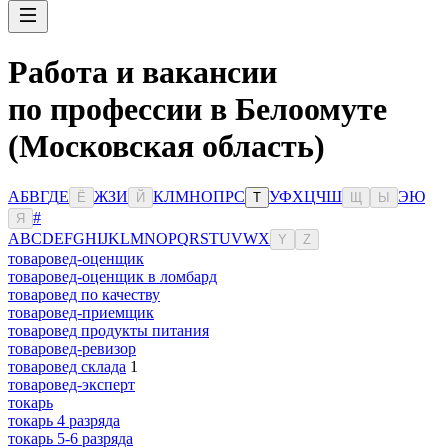
Работа и вакансии
по профессии в Белоомуте
(Московская область)
А
Б
В
Г
Д
Е
Ж
З
И
К
Л
М
Н
О
П
Р
С
У
Ф
Х
Ц
Ч
Ш
Э
Ю
Ё
Й
Т
Щ
Ы
#
Я
A
B
C
D
E
F
G
H
I
J
K
L
M
N
O
P
Q
R
S
T
U
V
W
X
Y
Z
товаровед-оценщик
товаровед-оценщик в ломбард
товаровед по качеству
товаровед-приемщик
товаровед продукты питания
товаровед-ревизор
товаровед склада
1
товаровед-эксперт
токарь
токарь 4 разряда
токарь 5-6 разряда