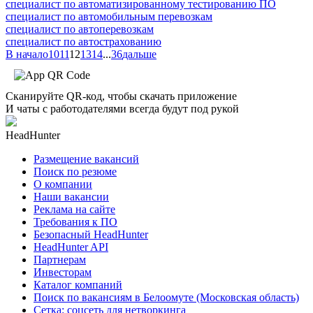
специалист по автоматизированному тестированию ПО
специалист по автомобильным перевозкам
специалист по автоперевозкам
специалист по автострахованию
В начало
10
11
12
13
14
...
36
дальше
Сканируйте QR-код, чтобы скачать приложение
И чаты с работодателями всегда будут под рукой
HeadHunter
Размещение вакансий
Поиск по резюме
О компании
Наши вакансии
Реклама на сайте
Требования к ПО
Безопасный HeadHunter
HeadHunter API
Партнерам
Инвесторам
Каталог компаний
Поиск по вакансиям в Белоомуте (Московская область)
Сетка: соцсеть для нетворкинга