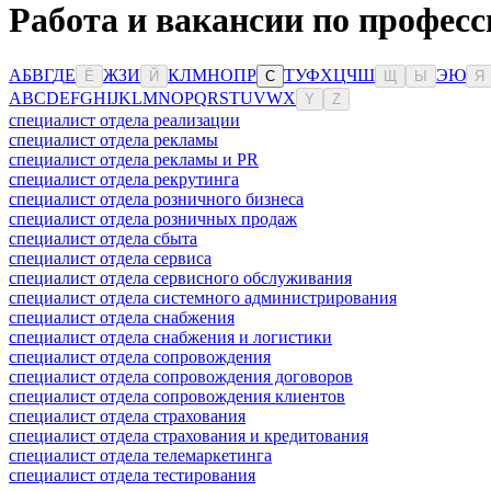
Работа и вакансии по професс
А
Б
В
Г
Д
Е
Ж
З
И
К
Л
М
Н
О
П
Р
Т
У
Ф
Х
Ц
Ч
Ш
Э
Ю
Ё
Й
С
Щ
Ы
Я
A
B
C
D
E
F
G
H
I
J
K
L
M
N
O
P
Q
R
S
T
U
V
W
X
Y
Z
специалист отдела реализации
специалист отдела рекламы
специалист отдела рекламы и PR
специалист отдела рекрутинга
специалист отдела розничного бизнеса
специалист отдела розничных продаж
специалист отдела сбыта
специалист отдела сервиса
специалист отдела сервисного обслуживания
специалист отдела системного администрирования
специалист отдела снабжения
специалист отдела снабжения и логистики
специалист отдела сопровождения
специалист отдела сопровождения договоров
специалист отдела сопровождения клиентов
специалист отдела страхования
специалист отдела страхования и кредитования
специалист отдела телемаркетинга
специалист отдела тестирования