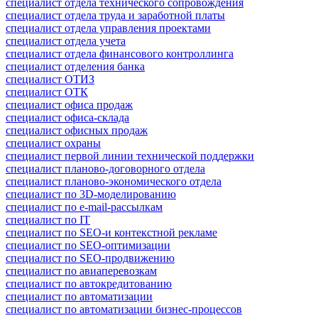
специалист отдела технического сопровождения
специалист отдела труда и заработной платы
специалист отдела управления проектами
специалист отдела учета
специалист отдела финансового контроллинга
специалист отделения банка
специалист ОТИЗ
специалист ОТК
специалист офиса продаж
специалист офиса-склада
специалист офисных продаж
специалист охраны
специалист первой линии технической поддержки
специалист планово-договорного отдела
специалист планово-экономического отдела
специалист по 3D-моделированию
специалист по e-mail-рассылкам
специалист по IT
специалист по SEO-и контекстной рекламе
специалист по SEO-оптимизации
специалист по SEO-продвижению
специалист по авиаперевозкам
специалист по автокредитованию
специалист по автоматизации
специалист по автоматизации бизнес-процессов