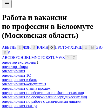
Работа и вакансии
по профессии в Белоомуте
(Московская область)
А
Б
В
Г
Д
Е
Ж
З
И
К
Л
М
Н
П
Р
С
Т
У
Ф
Х
Ц
Ч
Ш
Э
Ю
Ё
Й
О
Щ
Ы
#
Я
A
B
C
D
E
F
G
H
I
J
K
L
M
N
O
P
Q
R
S
T
U
V
W
X
Y
Z
оператор экструдера
1
оператор эфира
операционист
операционист 1С
операционист в банк
операционист-консультант
операционист отдела продаж
операционист по обслуживанию физических лиц
операционист по обслуживанию юридических лиц
операционист по работе с физическими лицами
операционист склада