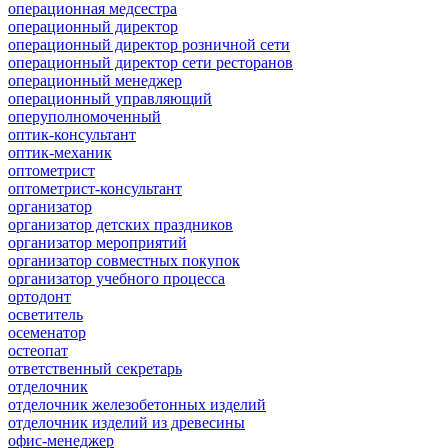
операционная медсестра
операционный директор
операционный директор розничной сети
операционный директор сети ресторанов
операционный менеджер
операционный управляющий
оперуполномоченный
оптик-консультант
оптик-механик
оптометрист
оптометрист-консультант
организатор
организатор детских праздников
организатор мероприятий
организатор совместных покупок
организатор учебного процесса
ортодонт
осветитель
осеменатор
остеопат
ответственный секретарь
отделочник
отделочник железобетонных изделий
отделочник изделий из древесины
офис-менеджер