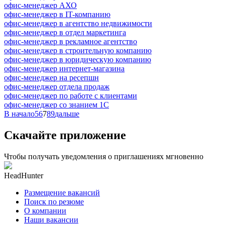
офис-менеджер АХО
офис-менеджер в IT-компанию
офис-менеджер в агентство недвижимости
офис-менеджер в отдел маркетинга
офис-менеджер в рекламное агентство
офис-менеджер в строительную компанию
офис-менеджер в юридическую компанию
офис-менеджер интернет-магазина
офис-менеджер на ресепшн
офис-менеджер отдела продаж
офис-менеджер по работе с клиентами
офис-менеджер со знанием 1С
В начало
5
6
7
8
9
дальше
Скачайте приложение
Чтобы получать уведомления о приглашениях мгновенно
HeadHunter
Размещение вакансий
Поиск по резюме
О компании
Наши вакансии