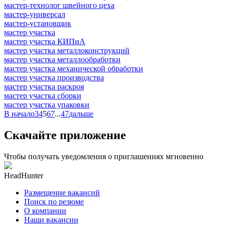
мастер-технолог швейного цеха
мастер-универсал
мастер-установщик
мастер участка
мастер участка КИПиА
мастер участка металлоконструкций
мастер участка металлообработки
мастер участка механической обработки
мастер участка производства
мастер участка раскроя
мастер участка сборки
мастер участка упаковки
В начало
3
4
5
6
7
...
47
дальше
Скачайте приложение
Чтобы получать уведомления о приглашениях мгновенно
HeadHunter
Размещение вакансий
Поиск по резюме
О компании
Наши вакансии