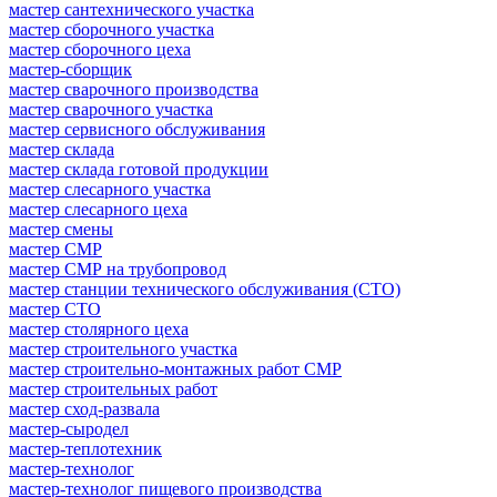
мастер сантехнического участка
мастер сборочного участка
мастер сборочного цеха
мастер-сборщик
мастер сварочного производства
мастер сварочного участка
мастер сервисного обслуживания
мастер склада
мастер склада готовой продукции
мастер слесарного участка
мастер слесарного цеха
мастер смены
мастер СМР
мастер СМР на трубопровод
мастер станции технического обслуживания (СТО)
мастер СТО
мастер столярного цеха
мастер строительного участка
мастер строительно-монтажных работ СМР
мастер строительных работ
мастер сход-развала
мастер-сыродел
мастер-теплотехник
мастер-технолог
мастер-технолог пищевого производства