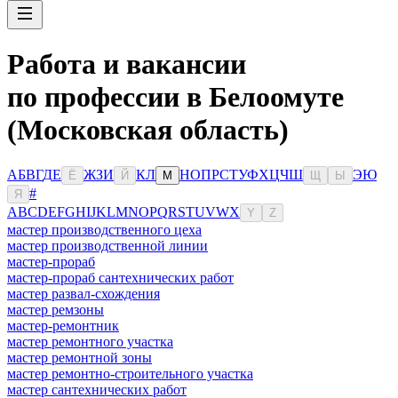
Работа и вакансии
по профессии в Белоомуте
(Московская область)
А
Б
В
Г
Д
Е
Ж
З
И
К
Л
Н
О
П
Р
С
Т
У
Ф
Х
Ц
Ч
Ш
Э
Ю
Ё
Й
М
Щ
Ы
#
Я
A
B
C
D
E
F
G
H
I
J
K
L
M
N
O
P
Q
R
S
T
U
V
W
X
Y
Z
мастер производственного цеха
мастер производственной линии
мастер-прораб
мастер-прораб сантехнических работ
мастер развал-схождения
мастер ремзоны
мастер-ремонтник
мастер ремонтного участка
мастер ремонтной зоны
мастер ремонтно-строительного участка
мастер сантехнических работ