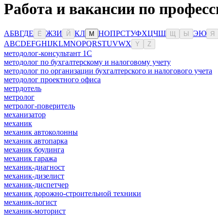
Работа и вакансии по професс
А
Б
В
Г
Д
Е
Ж
З
И
К
Л
Н
О
П
Р
С
Т
У
Ф
Х
Ц
Ч
Ш
Э
Ю
Ё
Й
М
Щ
Ы
Я
A
B
C
D
E
F
G
H
I
J
K
L
M
N
O
P
Q
R
S
T
U
V
W
X
Y
Z
методолог-консультант 1С
методолог по бухгалтерскому и налоговому учету
методолог по организации бухгалтерского и налогового учета
методолог проектного офиса
метрдотель
метролог
метролог-поверитель
механизатор
механик
механик автоколонны
механик автопарка
механик боулинга
механик гаража
механик-диагност
механик-дизелист
механик-диспетчер
механик дорожно-строительной техники
механик-логист
механик-моторист