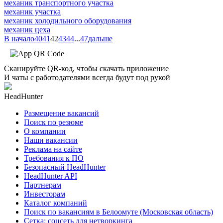
механик транспортного участка
механик участка
механик холодильного оборудования
механик цеха
В начало
40
41
42
43
44
...
47
дальше
Сканируйте QR-код, чтобы скачать приложение
И чаты с работодателями всегда будут под рукой
HeadHunter
Размещение вакансий
Поиск по резюме
О компании
Наши вакансии
Реклама на сайте
Требования к ПО
Безопасный HeadHunter
HeadHunter API
Партнерам
Инвесторам
Каталог компаний
Поиск по вакансиям в Белоомуте (Московская область)
Сетка: соцсеть для нетворкинга