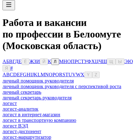
Работа и вакансии
по профессии в Белоомуте
(Московская область)
А
Б
В
Г
Д
Е
Ж
З
И
К
М
Н
О
П
Р
С
Т
У
Ф
Х
Ц
Ч
Ш
Э
Ю
Ё
Й
Л
Щ
Ы
#
Я
A
B
C
D
E
F
G
H
I
J
K
L
M
N
O
P
Q
R
S
T
U
V
W
X
Y
Z
личный помощник руководителя
личный помощник руководителя с перспективой роста
личный секретарь
личный секретарь руководителя
логист
логист-аналитик
логист в интернет-магазин
логист в транспортную компанию
логист ВЭД
логист-диспонент
логист-маршрутизатор