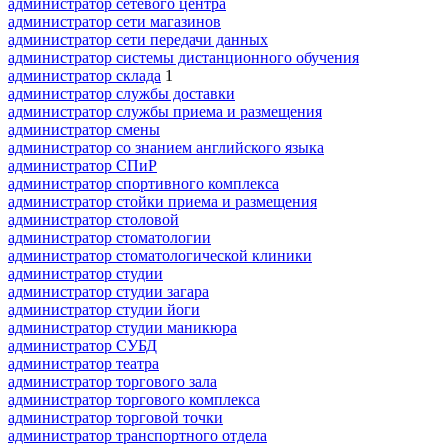
администратор сетевого центра
администратор сети магазинов
администратор сети передачи данных
администратор системы дистанционного обучения
администратор склада
1
администратор службы доставки
администратор службы приема и размещения
администратор смены
администратор со знанием английского языка
администратор СПиР
администратор спортивного комплекса
администратор стойки приема и размещения
администратор столовой
администратор стоматологии
администратор стоматологической клиники
администратор студии
администратор студии загара
администратор студии йоги
администратор студии маникюра
администратор СУБД
администратор театра
администратор торгового зала
администратор торгового комплекса
администратор торговой точки
администратор транспортного отдела