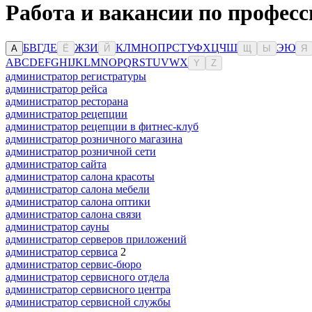
Работа и вакансии по професс
Б
В
Г
Д
Е
Ж
З
И
К
Л
М
Н
О
П
Р
С
Т
У
Ф
Х
Ц
Ч
Ш
Э
Ю
А
Ё
Й
Щ
Ы
Я
A
B
C
D
E
F
G
H
I
J
K
L
M
N
O
P
Q
R
S
T
U
V
W
X
Y
Z
администратор регистратуры
администратор рейса
администратор ресторана
администратор рецепции
администратор рецепции в фитнес-клуб
администратор розничного магазина
администратор розничной сети
администратор сайта
администратор салона красоты
администратор салона мебели
администратор салона оптики
администратор салона связи
администратор сауны
администратор серверов приложений
администратор сервиса
2
администратор сервис-бюро
администратор сервисного отдела
администратор сервисного центра
администратор сервисной службы