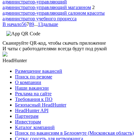
администратор-управляющий
администратор-управляющий магазином
2
администратор-управляющий салоном красоты
администратор учебного процесса
В начало
5
6
7
8
9
...
13
дальше
Сканируйте QR-код, чтобы скачать приложение
И чаты с работодателями всегда будут под рукой
HeadHunter
Размещение вакансий
Поиск по резюме
О компании
Наши вакансии
Реклама на сайте
Требования к ПО
Безопасный HeadHunter
HeadHunter API
Партнерам
Инвесторам
Каталог компаний
Поиск по вакансиям в Белоомуте (Московская область)
Сетка: соцсеть для нетворкинга