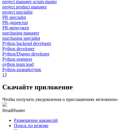
project manager scrum master
project product manager
project specialist
PR specialist
PR-директор
PR-менеджер
purchasing manager
purchasing specialist
Python backend developer
Python developer
Python/Django developer
Python engineer
python team lead
Python-разработчик
1
2
Скачайте приложение
Чтобы получать уведомления о приглашениях мгновенно
HeadHunter
Размещение вакансий
Поиск по резюме