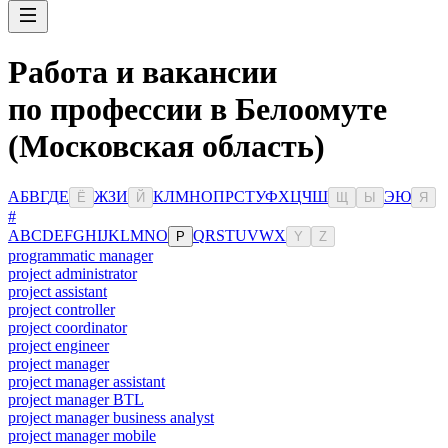
Работа и вакансии
по профессии в Белоомуте
(Московская область)
А
Б
В
Г
Д
Е
Ж
З
И
К
Л
М
Н
О
П
Р
С
Т
У
Ф
Х
Ц
Ч
Ш
Э
Ю
Ё
Й
Щ
Ы
Я
#
A
B
C
D
E
F
G
H
I
J
K
L
M
N
O
Q
R
S
T
U
V
W
X
P
Y
Z
programmatic manager
project administrator
project assistant
project controller
project coordinator
project engineer
project manager
project manager assistant
project manager BTL
project manager business analyst
project manager mobile