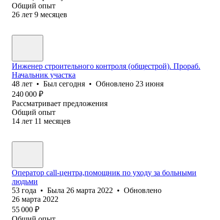
Общий опыт
26
лет
9
месяцев
Инженер строительного контроля (общестрой). Прораб.
Начальник участка
48
лет
•
Был
сегодня
•
Обновлено
23 июня
240 000
₽
Рассматривает предложения
Общий опыт
14
лет
11
месяцев
Оператор call-центра,помощник по уходу за больными
людьми
53
года
•
Была
26 марта 2022
•
Обновлено
26 марта 2022
55 000
₽
Общий опыт