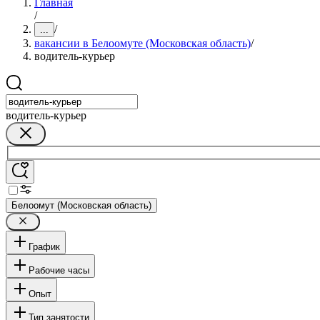
Главная
/
/
...
вакансии в Белоомуте (Московская область)
/
водитель-курьер
водитель-курьер
Белоомут (Московская область)
График
Рабочие часы
Опыт
Тип занятости