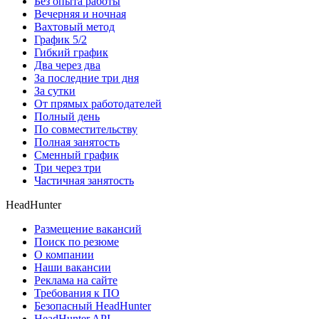
Без опыта работы
Вечерняя и ночная
Вахтовый метод
График 5/2
Гибкий график
Два через два
За последние три дня
За сутки
От прямых работодателей
Полный день
По совместительству
Полная занятость
Сменный график
Три через три
Частичная занятость
HeadHunter
Размещение вакансий
Поиск по резюме
О компании
Наши вакансии
Реклама на сайте
Требования к ПО
Безопасный HeadHunter
HeadHunter API