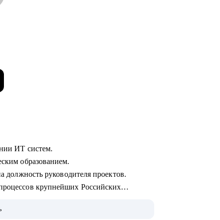
ении ИТ систем.
ческим образованием.
 на должность руководителя проектов.
 процессов крупнейших Российских
ь
 пользователей.