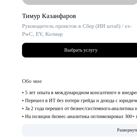
Тимур Казанфаров
Руководитель проектов в Сбер (ИИ штаб) / ex-
PwC, EY, Колмар
Выбрать услугу
Обо мне
• 5 лет опыта в международном консалтинге и внедр
• Перешел в ИТ без потери грейда и дохода с юриди
• За 2 года перешел от бизнес/системного-аналитика
• На позиции бизнес-аналитика оптимизировал 300+
холдингов.
Развернут
• Руководил проектом автоматизации бизнеса на 3000