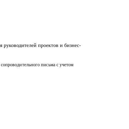
 направления в Сбере.
я руководителей проектов и бизнес-
 сопроводительного письма с учетом
в ИТ.
бовать себя в новой специальности.
 чего начать.