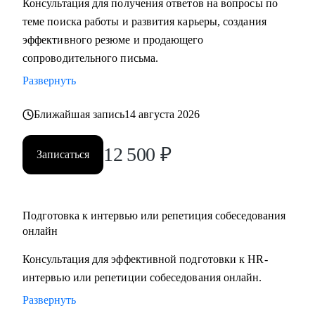
Консультация для получения ответов на вопросы по
• Подготовлю вас к собеседованию и дам практические
теме поиска работы и развития карьеры, создания
рекомендации для успешного ведения сложных
эффективного резюме и продающего
переговоров, в том числе о зарплате и условиях
сопроводительного письма.
• Помогу осознанно сменить профессию или найти ту роль
Развернуть
в карьере, которая принесет вам максимальную
реализацию и доход
Ближайшая запись
14 августа 2026
• Предоставлю экспертную поддержку, если вас уволили.
Разработаю быструю и эффективную стратегию поиска
12 500
₽
Записаться
новой работы
• Проведу анализ ваших сильных сторон и уникального
опыта, чтобы вы обоснованно получили повышение и
Подготовка к интервью или репетиция собеседования
стали лучшим кандидатом в команде
онлайн
• Разработаю личный пошаговый план (дорожную карту)
для быстрого и успешного перехода на новую, более
Консультация для эффективной подготовки к HR-
высокую должность
интервью или репетиции собеседования онлайн.
• Восстановлю вашу мотивацию и предоставлю
Развернуть
проверенные методики для преодоления выгорания и