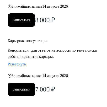
карьерных кризисов
Ближайшая запись
14 августа 2026
Кому могу помочь:
8 000
₽
Записаться
• Руководителям высшего звена и Директорам
(Операционный директор, Коммерческий директор,
Директор по: HR, Управлению цепочками поставок
Карьерная консультация
(Supply Chain), Электронной коммерции (E-commerce)
• Менеджерам среднего звена: Руководители отделов,
Консультация для ответов на вопросы по теме поиска
Региональные и Территориальные менеджеры, HR бизнес-
работы и развития карьеры.
партнеры (HRBP)
Развернуть
• Ведущим специалистам и ключевым экспертам:
Специалисты по закупкам/ВЭД, Логисты, Аналитики,
Ближайшая запись
14 августа 2026
Бухгалтеры, Финансовые менеджеры, Маркетологи,
Менеджеры по продажам, Торговые представители
7 000
₽
Записаться
• Операционному и Торговому персоналу: Продавцы-
консультанты, Кассиры, Складские работники,
Администраторы