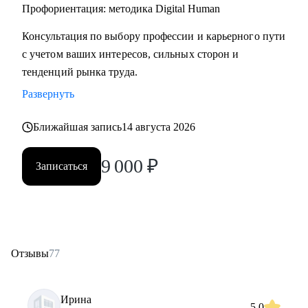
• Начинающим специалистам (Ассистенты, Младшие
Профориентация: методика Digital Human
менеджеры (Junior), Выпускники ВУЗов)
Консультация по выбору профессии и карьерного пути
с учетом ваших интересов, сильных сторон и
Постоянно повышаю квалификацию через тренинги по
тенденций рынка труда.
актуальным HR-технологиям и профориентации
Развернуть
Веду профильный канал, где делюсь практическими
Ближайшая запись
14 августа 2026
кейсами и аналитикой в сфере карьерного развития
9 000
₽
Записаться
Моя миссия — привести вас туда, где ваша деятельность
приносит не только финансовый результат, но и личное
удовлетворение, стирая грань между «работой» и «делом
по душе»
Отзывы
77
Ирина
5.0