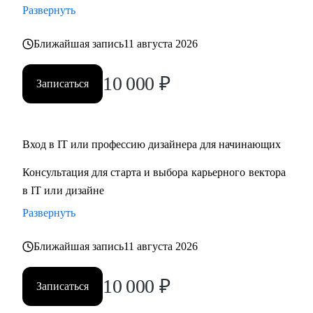
Развернуть
Кому могу помочь:
Ближайшая запись
11 августа 2026
• Для дизайнеров, UI, UX, продуктовых дизайнеров
• Тем, кто хочет стать дизайнером в IT
10 000
₽
Записаться
• Тем, кто хочет войти в IT и начать строить карьеру с нуля,
но не знает с чего начать
Обращайся ко мне, если нужна помощь с
Вход в IT или профессию дизайнера для начинающих
трудоустройством, ростом на текущем месте работы или
Консультация для старта и выбора карьерного вектора
определением куда и как расти
в IT или дизайне
Развернуть
Ближайшая запись
11 августа 2026
10 000
₽
Записаться