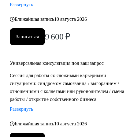
Развернуть
• Составить план роста до позиции руководителя
Ближайшая запись
10 августа 2026
Кому могу помочь:
• Всем, кто хочет строить карьеру за рубежом
9 600
₽
Записаться
• Руководителям и тем, кто хочет дорасти до
управленческих позиций
• Специалистам в маркетинге и продукте различного
уровня
Универсальная консультация под ваш запрос
Сессия для работы со сложными карьерными
ситуациями: синдромом самозванца / выгоранием /
отношениями с коллегами или руководителем / смена
работы / открытие собственного бизнеса
Развернуть
Ближайшая запись
10 августа 2026