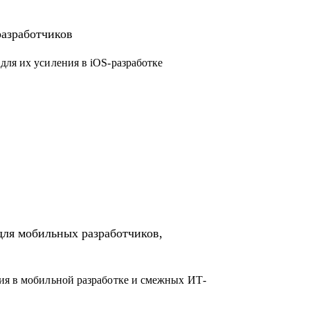
droid)
ководящую должность
разработчиков
ct-менеджерам
nd- и frontend-разработчикам
для их усиления в iOS-разработке
для мобильных разработчиков,
ия в мобильной разработке и смежных ИТ-