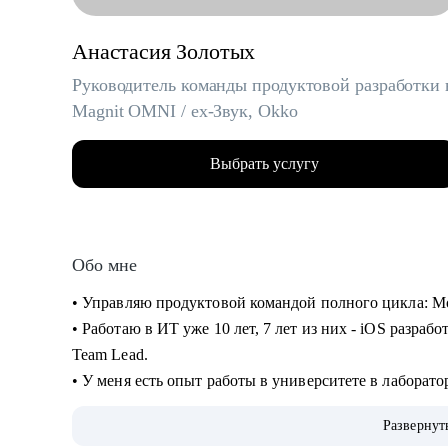
Анастасия Золотых
Руководитель команды продуктовой разработки 
Magnit OMNI / ex-Звук, Okko
Выбрать услугу
Обо мне
• Управляю продуктовой командой полного цикла: Mob
• Работаю в ИТ уже 10 лет, 7 лет из них - iOS разрабо
Team Lead.
• У меня есть опыт работы в университете в лаборато
последние 5 лет - в продуктовых компании в сфере 
Развернут
• На всех проектах работала с легаси и распиливала 