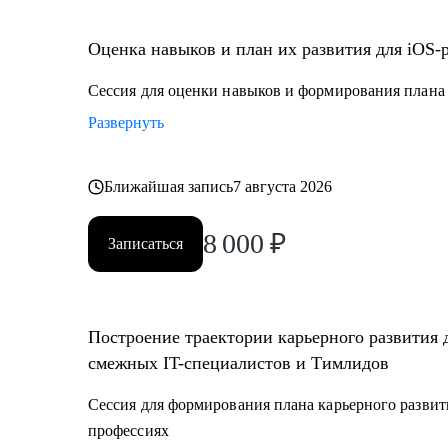
• Juinior и Middle мобильным разработчикам (iOS, An
• Любым IT-специалистам, кто хочет перейти на ру
Оценка навыков и план их развития для iOS-
• IT-лидам, кто недавно стал руководителем, и Proje
• Тестировщикам, аналитикам, Data-инженерам, backe
Сессия для оценки навыков и формирования плана 
Развернуть
Ближайшая запись
7 августа 2026
8 000
₽
Записаться
Построение траектории карьерного развития 
смежных IT-специалистов и Тимлидов
Сессия для формирования плана карьерного развит
профессиях