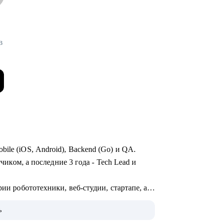
в
ile (iOS, Android), Backend (Go) и QA.
тчиком, а последние 3 года - Tech Lead и
рии робототехники, веб-студии, стартапе, а
OTT и стриминга.
ь
монолит с командой - могу помочь