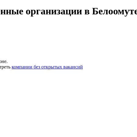
енные организации в Белоомуте
оне.
треть
компании без открытых вакансий