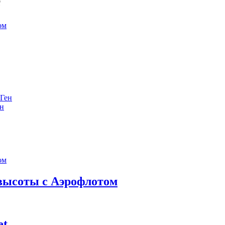
е
ен
 высоты с Аэрофлотом
et