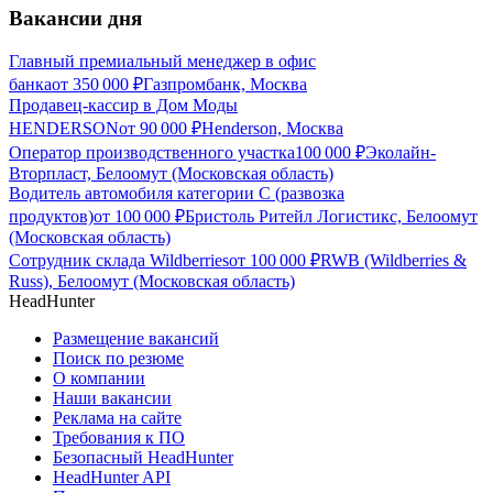
Вакансии дня
Главный премиальный менеджер в офис
банка
от
350 000
₽
Газпромбанк, Москва
Продавец-кассир в Дом Моды
HENDERSON
от
90 000
₽
Henderson, Москва
Оператор производственного участка
100 000
₽
Эколайн-
Вторпласт, Белоомут (Московская область)
Водитель автомобиля категории C (развозка
продуктов)
от
100 000
₽
Бристоль Ритейл Логистикс, Белоомут
(Московская область)
Сотрудник склада Wildberries
от
100 000
₽
RWB (Wildberries &
Russ), Белоомут (Московская область)
HeadHunter
Размещение вакансий
Поиск по резюме
О компании
Наши вакансии
Реклама на сайте
Требования к ПО
Безопасный HeadHunter
HeadHunter API