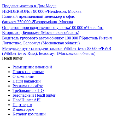
Продавец-кассир в Дом Моды
HENDERSON
от
90 000
₽
Henderson, Москва
Главный премиальный менеджер в офис
банка
от
350 000
₽
Газпромбанк, Москва
Оператор производственного участка
100 000
₽
Эколайн-
Вторпласт, Белоомут (Московская область)
Водитель грузового автомобиля
от
100 000
₽
Бристоль Ритейл
Логистикс, Белоомут (Московская область)
Менеджер пункта выдачи заказов Wildberries
от
83 600
₽
RWB
(Wildberries & Russ), Белоомут (Московская область)
HeadHunter
Размещение вакансий
Поиск по резюме
О компании
Наши вакансии
Реклама на сайте
Требования к ПО
Безопасный HeadHunter
HeadHunter API
Партнерам
Инвесторам
Каталог компаний