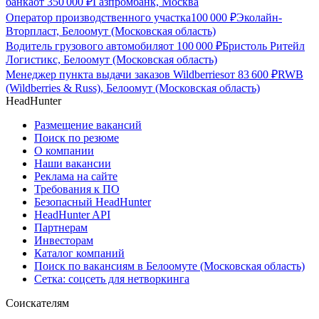
банка
от
350 000
₽
Газпромбанк, Москва
Оператор производственного участка
100 000
₽
Эколайн-
Вторпласт, Белоомут (Московская область)
Водитель грузового автомобиля
от
100 000
₽
Бристоль Ритейл
Логистикс, Белоомут (Московская область)
Менеджер пункта выдачи заказов Wildberries
от
83 600
₽
RWB
(Wildberries & Russ), Белоомут (Московская область)
HeadHunter
Размещение вакансий
Поиск по резюме
О компании
Наши вакансии
Реклама на сайте
Требования к ПО
Безопасный HeadHunter
HeadHunter API
Партнерам
Инвесторам
Каталог компаний
Поиск по вакансиям в Белоомуте (Московская область)
Сетка: соцсеть для нетворкинга
Соискателям