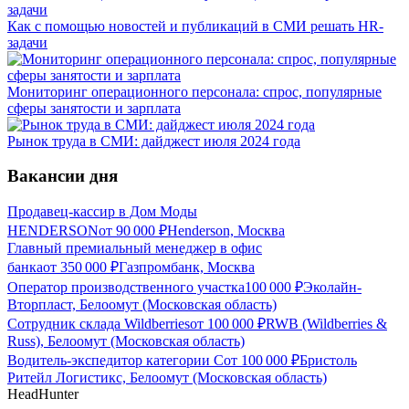
Как с помощью новостей и публикаций в СМИ решать HR-
задачи
Мониторинг операционного персонала: спрос, популярные
сферы занятости и зарплата
Рынок труда в СМИ: дайджест июля 2024 года
Вакансии дня
Продавец-кассир в Дом Моды
HENDERSON
от
90 000
₽
Henderson, Москва
Главный премиальный менеджер в офис
банка
от
350 000
₽
Газпромбанк, Москва
Оператор производственного участка
100 000
₽
Эколайн-
Вторпласт, Белоомут (Московская область)
Сотрудник склада Wildberries
от
100 000
₽
RWB (Wildberries &
Russ), Белоомут (Московская область)
Водитель-экспедитор категории С
от
100 000
₽
Бристоль
Ритейл Логистикс, Белоомут (Московская область)
HeadHunter