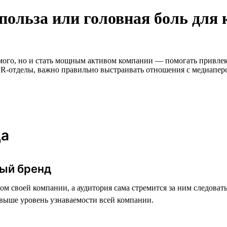
польза или головная боль для
амого, но и стать мощным активом компании — помогать привле
и PR-отделы, важно правильно выстраивать отношения с медиапе
ца
ный бренд
цом своей компании, а аудитория сама стремится за ним следова
 выше уровень узнаваемости всей компании.