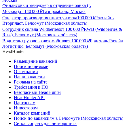
Москва
Финансовый менеджер в отделение банка (г.
Москва)
от
140 000
₽
Газпромбанк, Москва
Оператор производственного участка
100 000
₽
Эколайн-
Вторпласт, Белоомут (Московская область)
Сотрудник склада Wildberries
от
100 000
₽
RWB (Wildberries &
Russ), Белоомут (Московская область)
Водитель грузового автомобиля
от
100 000
₽
Бристоль Ритейл
Логистикс, Белоомут (Московская область)
HeadHunter
Размещение вакансий
Поиск по резюме
О компании
Наши вакансии
Реклама на сайте
Требования к ПО
Безопасный HeadHunter
HeadHunter API
Партнерам
Инвесторам
Каталог компаний
Поиск по вакансиям в Белоомуте (Московская область)
Сетка: соцсеть для нетворкинга