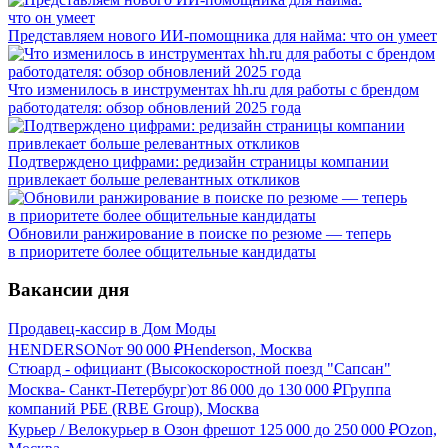
Представляем нового ИИ-помощника для найма: что он умеет
Что изменилось в инструментах hh.ru для работы с брендом
работодателя: обзор обновлений 2025 года
Подтверждено цифрами: редизайн страницы компании
привлекает больше релевантных откликов
Обновили ранжирование в поиске по резюме — теперь
в приоритете более общительные кандидаты
Вакансии дня
Продавец-кассир в Дом Моды
HENDERSON
от
90 000
₽
Henderson, Москва
Стюард - официант (Высокоскоростной поезд "Сапсан"
Москва- Санкт-Петербург)
от
86 000
до
130 000
₽
Группа
компаний РБЕ (RBE Group), Москва
Курьер / Велокурьер в Озон фреш
от
125 000
до
250 000
₽
Ozon,