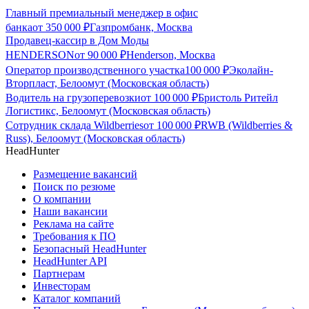
Главный премиальный менеджер в офис
банка
от
350 000
₽
Газпромбанк, Москва
Продавец-кассир в Дом Моды
HENDERSON
от
90 000
₽
Henderson, Москва
Оператор производственного участка
100 000
₽
Эколайн-
Вторпласт, Белоомут (Московская область)
Водитель на грузоперевозки
от
100 000
₽
Бристоль Ритейл
Логистикс, Белоомут (Московская область)
Сотрудник склада Wildberries
от
100 000
₽
RWB (Wildberries &
Russ), Белоомут (Московская область)
HeadHunter
Размещение вакансий
Поиск по резюме
О компании
Наши вакансии
Реклама на сайте
Требования к ПО
Безопасный HeadHunter
HeadHunter API
Партнерам
Инвесторам
Каталог компаний