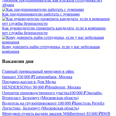
Дневник предпринимателя: как я искала сотрудника без
эйчара
Как предпринимателю работать с зумерами
Как руководителю проверить кандидата, если в компании
нет службы безопасности
Кому доверить найм сотрудника, если у вас небольшая
компания
Вакансии дня
Главный премиальный менеджер в офис
банка
от
350 000
₽
Газпромбанк, Москва
Продавец-кассир в Дом Моды
HENDERSON
от
90 000
₽
Henderson, Москва
Оператор производственного участка
100 000
₽
Эколайн-
Вторпласт, Белоомут (Московская область)
Водитель на грузоперевозки
от
100 000
₽
Бристоль Ритейл
Логистикс, Белоомут (Московская область)
Менеджер пункта выдачи заказов Wildberries
от
83 600
₽
RWB