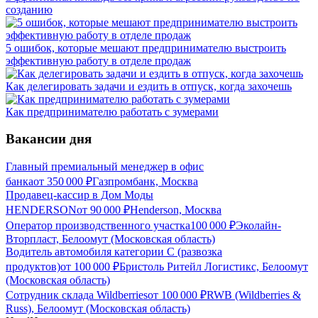
созданию
5 ошибок, которые мешают предпринимателю выстроить
эффективную работу в отделе продаж
Как делегировать задачи и ездить в отпуск, когда захочешь
Как предпринимателю работать с зумерами
Вакансии дня
Главный премиальный менеджер в офис
банка
от
350 000
₽
Газпромбанк, Москва
Продавец-кассир в Дом Моды
HENDERSON
от
90 000
₽
Henderson, Москва
Оператор производственного участка
100 000
₽
Эколайн-
Вторпласт, Белоомут (Московская область)
Водитель автомобиля категории C (развозка
продуктов)
от
100 000
₽
Бристоль Ритейл Логистикс, Белоомут
(Московская область)
Сотрудник склада Wildberries
от
100 000
₽
RWB (Wildberries &
Russ), Белоомут (Московская область)