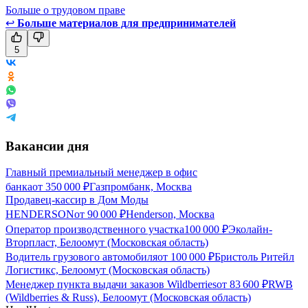
Больше о трудовом праве
↩
Больше материалов для предпринимателей
5
Вакансии дня
Главный премиальный менеджер в офис
банка
от
350 000
₽
Газпромбанк, Москва
Продавец-кассир в Дом Моды
HENDERSON
от
90 000
₽
Henderson, Москва
Оператор производственного участка
100 000
₽
Эколайн-
Вторпласт, Белоомут (Московская область)
Водитель грузового автомобиля
от
100 000
₽
Бристоль Ритейл
Логистикс, Белоомут (Московская область)
Менеджер пункта выдачи заказов Wildberries
от
83 600
₽
RWB
(Wildberries & Russ), Белоомут (Московская область)