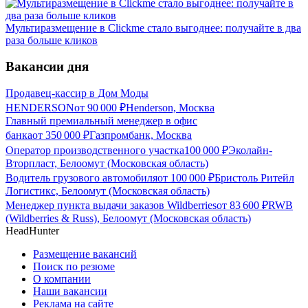
Мультиразмещение в Clickme стало выгоднее: получайте в два
раза больше кликов
Вакансии дня
Продавец-кассир в Дом Моды
HENDERSON
от
90 000
₽
Henderson, Москва
Главный премиальный менеджер в офис
банка
от
350 000
₽
Газпромбанк, Москва
Оператор производственного участка
100 000
₽
Эколайн-
Вторпласт, Белоомут (Московская область)
Водитель грузового автомобиля
от
100 000
₽
Бристоль Ритейл
Логистикс, Белоомут (Московская область)
Менеджер пункта выдачи заказов Wildberries
от
83 600
₽
RWB
(Wildberries & Russ), Белоомут (Московская область)
HeadHunter
Размещение вакансий
Поиск по резюме
О компании
Наши вакансии
Реклама на сайте