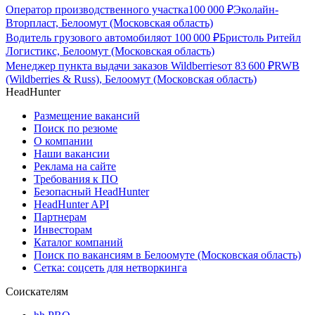
Оператор производственного участка
100 000
₽
Эколайн-
Вторпласт, Белоомут (Московская область)
Водитель грузового автомобиля
от
100 000
₽
Бристоль Ритейл
Логистикс, Белоомут (Московская область)
Менеджер пункта выдачи заказов Wildberries
от
83 600
₽
RWB
(Wildberries & Russ), Белоомут (Московская область)
HeadHunter
Размещение вакансий
Поиск по резюме
О компании
Наши вакансии
Реклама на сайте
Требования к ПО
Безопасный HeadHunter
HeadHunter API
Партнерам
Инвесторам
Каталог компаний
Поиск по вакансиям в Белоомуте (Московская область)
Сетка: соцсеть для нетворкинга
Соискателям