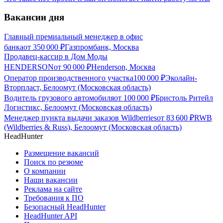
Вакансии дня
Главный премиальный менеджер в офис
банка
от
350 000
₽
Газпромбанк, Москва
Продавец-кассир в Дом Моды
HENDERSON
от
90 000
₽
Henderson, Москва
Оператор производственного участка
100 000
₽
Эколайн-
Вторпласт, Белоомут (Московская область)
Водитель грузового автомобиля
от
100 000
₽
Бристоль Ритейл
Логистикс, Белоомут (Московская область)
Менеджер пункта выдачи заказов Wildberries
от
83 600
₽
RWB
(Wildberries & Russ), Белоомут (Московская область)
HeadHunter
Размещение вакансий
Поиск по резюме
О компании
Наши вакансии
Реклама на сайте
Требования к ПО
Безопасный HeadHunter
HeadHunter API