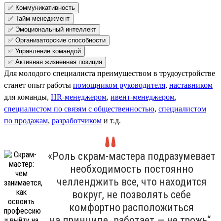
✅ Коммуникативность
✅ Тайм-менеджмент
✅ Эмоциональный интеллект
✅ Организаторские способности
✅ Управление командой
✅ Активная жизненная позиция
Для молодого специалиста преимуществом в трудоустройстве
станет опыт работы
помощником руководителя
,
наставником
для команды,
HR-менеджером
,
ивент-менеджером
,
специалистом по связям с общественностью
,
специалистом
по продажам
,
разработчиком
и т.д.
«Роль скрам-мастера подразумевает
необходимость постоянно
челленджить все, что находится
вокруг, не позволять себе
комфортно расположиться
на принципе „работает — не трожь“.