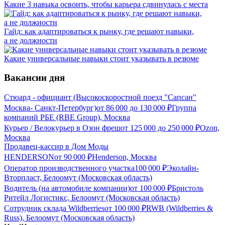
Какие 3 навыка освоить, чтобы карьера сдвинулась с места
Гайд: как адаптироваться к рынку, где решают навыки,
а не должности
Какие универсальные навыки стоит указывать в резюме
Вакансии дня
Стюард - официант (Высокоскоростной поезд "Сапсан"
Москва- Санкт-Петербург)
от
86 000
до
130 000
₽
Группа
компаний РБЕ (RBE Group), Москва
Курьер / Велокурьер в Озон фреш
от
125 000
до
250 000
₽
Ozon,
Москва
Продавец-кассир в Дом Моды
HENDERSON
от
90 000
₽
Henderson, Москва
Оператор производственного участка
100 000
₽
Эколайн-
Вторпласт, Белоомут (Московская область)
Водитель (на автомобиле компании)
от
100 000
₽
Бристоль
Ритейл Логистикс, Белоомут (Московская область)
Сотрудник склада Wildberries
от
100 000
₽
RWB (Wildberries &
Russ), Белоомут (Московская область)