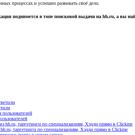
нных процессах и успешно развивать своё дело.
ция поднимется в топе поисковой выдачи на hh.ru, а вы най
етили
пользователей
hh.ru, таргетинги по специализациям, Хэдди прямо в Clickme