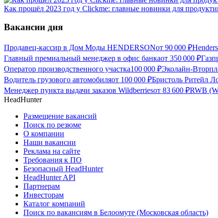
Как прошёл 2023 год у Clickme: главные новинки для продукти
Вакансии дня
Продавец-кассир в Дом Моды HENDERSON
от
90 000
₽
Hender
Главный премиальный менеджер в офис банка
от
350 000
₽
Газп
Оператор производственного участка
100 000
₽
Эколайн-Вторпла
Водитель грузового автомобиля
от
100 000
₽
Бристоль Ритейл Ло
Менеджер пункта выдачи заказов Wildberries
от
83 600
₽
RWB (Wil
HeadHunter
Размещение вакансий
Поиск по резюме
О компании
Наши вакансии
Реклама на сайте
Требования к ПО
Безопасный HeadHunter
HeadHunter API
Партнерам
Инвесторам
Каталог компаний
Поиск по вакансиям в Белоомуте (Московская область)