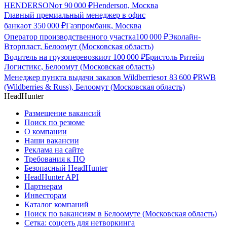
HENDERSON
от
90 000
₽
Henderson, Москва
Главный премиальный менеджер в офис
банка
от
350 000
₽
Газпромбанк, Москва
Оператор производственного участка
100 000
₽
Эколайн-
Вторпласт, Белоомут (Московская область)
Водитель на грузоперевозки
от
100 000
₽
Бристоль Ритейл
Логистикс, Белоомут (Московская область)
Менеджер пункта выдачи заказов Wildberries
от
83 600
₽
RWB
(Wildberries & Russ), Белоомут (Московская область)
HeadHunter
Размещение вакансий
Поиск по резюме
О компании
Наши вакансии
Реклама на сайте
Требования к ПО
Безопасный HeadHunter
HeadHunter API
Партнерам
Инвесторам
Каталог компаний
Поиск по вакансиям в Белоомуте (Московская область)
Сетка: соцсеть для нетворкинга