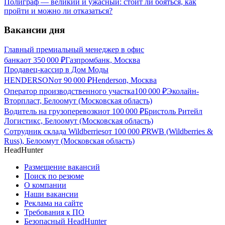
Полиграф — великий и ужасный: стоит ли бояться, как
пройти и можно ли отказаться?
Вакансии дня
Главный премиальный менеджер в офис
банка
от
350 000
₽
Газпромбанк, Москва
Продавец-кассир в Дом Моды
HENDERSON
от
90 000
₽
Henderson, Москва
Оператор производственного участка
100 000
₽
Эколайн-
Вторпласт, Белоомут (Московская область)
Водитель на грузоперевозки
от
100 000
₽
Бристоль Ритейл
Логистикс, Белоомут (Московская область)
Сотрудник склада Wildberries
от
100 000
₽
RWB (Wildberries &
Russ), Белоомут (Московская область)
HeadHunter
Размещение вакансий
Поиск по резюме
О компании
Наши вакансии
Реклама на сайте
Требования к ПО
Безопасный HeadHunter