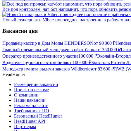
Всё под контролем: чат-бот напомнит, что пора обновить резю
Новый стикерпак в Viber: новогоднее настроение в рабочем чат
Вакансии дня
Продавец-кассир в Дом Моды HENDERSON
от
90 000
₽
Hender
Главный премиальный менеджер в офис банка
от
350 000
₽
Газп
Оператор производственного участка
100 000
₽
Эколайн-Вторпла
Водитель грузового автомобиля
от
100 000
₽
Бристоль Ритейл Ло
Менеджер пункта выдачи заказов Wildberries
от
83 600
₽
RWB (Wil
HeadHunter
Размещение вакансий
Поиск по резюме
О компании
Наши вакансии
Реклама на сайте
Требования к ПО
Безопасный HeadHunter
HeadHunter API
Партнерам