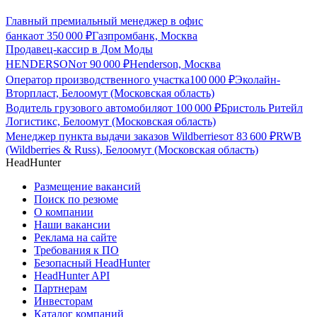
Главный премиальный менеджер в офис
банка
от
350 000
₽
Газпромбанк, Москва
Продавец-кассир в Дом Моды
HENDERSON
от
90 000
₽
Henderson, Москва
Оператор производственного участка
100 000
₽
Эколайн-
Вторпласт, Белоомут (Московская область)
Водитель грузового автомобиля
от
100 000
₽
Бристоль Ритейл
Логистикс, Белоомут (Московская область)
Менеджер пункта выдачи заказов Wildberries
от
83 600
₽
RWB
(Wildberries & Russ), Белоомут (Московская область)
HeadHunter
Размещение вакансий
Поиск по резюме
О компании
Наши вакансии
Реклама на сайте
Требования к ПО
Безопасный HeadHunter
HeadHunter API
Партнерам
Инвесторам
Каталог компаний