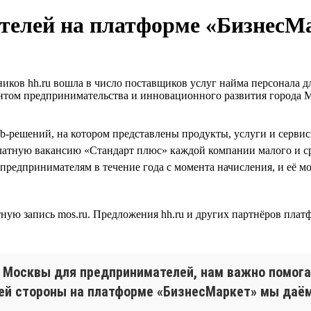
телей на платформе «БизнесМ
иков hh.ru вошла в число поставщиков услуг найма персонала д
ентом предпринимательства и инновационного развития город
b-решений, на котором представлены продукты, услуги и серви
платную вакансию «Стандарт плюс» каждой компании малого и ср
на предпринимателям в течение года с момента начисления, и её 
ную запись mos.ru. Предложения hh.ru и других партнёров пла
 Москвы для предпринимателей, нам важно помога
воей стороны на платформе «БизнесМаркет» мы да