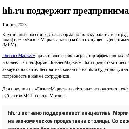
hh.ru поддержит предпринима
1 июня 2023
Крупнейшая российская платформа по поиску работы и сотрудн
платформе «БизнесМаркет», которая была запущена Департам
(МБМ).
«БизнесМаркет»
представляет собой агрегатор эффективных b2
и более. На платформе «БизнесМаркет» hh.ru предоставит бес
аккаунта на сайте. Бесплатная вакансия на hh.ru будет доступ
потребность в найме сотрудников.
Для покупки на «БизнесМаркет» необходимо использовать учёт
субъектов МСП города Москвы.
hh.ru активно поддерживает инициативы Мэрии
на экономическое процветание столицы. Со с
сотрудников без затрат на рекрутинг.>