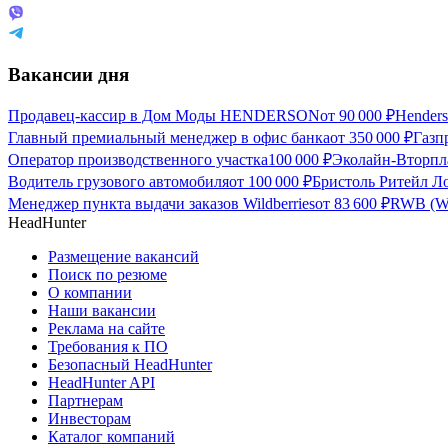
Вакансии дня
Продавец-кассир в Дом Моды HENDERSON
от
90 000
₽
Hender
Главный премиальный менеджер в офис банка
от
350 000
₽
Газп
Оператор производственного участка
100 000
₽
Эколайн-Вторпла
Водитель грузового автомобиля
от
100 000
₽
Бристоль Ритейл Ло
Менеджер пункта выдачи заказов Wildberries
от
83 600
₽
RWB (Wil
HeadHunter
Размещение вакансий
Поиск по резюме
О компании
Наши вакансии
Реклама на сайте
Требования к ПО
Безопасный HeadHunter
HeadHunter API
Партнерам
Инвесторам
Каталог компаний