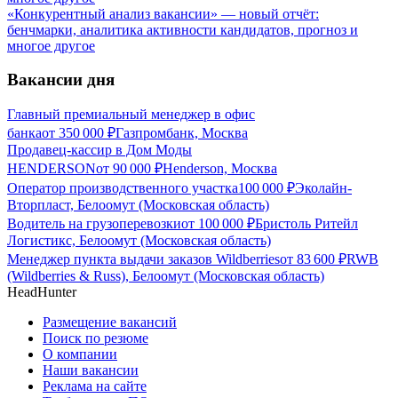
«Конкурентный анализ вакансии» — новый отчёт:
бенчмарки, аналитика активности кандидатов, прогноз и
многое другое
Вакансии дня
Главный премиальный менеджер в офис
банка
от
350 000
₽
Газпромбанк, Москва
Продавец-кассир в Дом Моды
HENDERSON
от
90 000
₽
Henderson, Москва
Оператор производственного участка
100 000
₽
Эколайн-
Вторпласт, Белоомут (Московская область)
Водитель на грузоперевозки
от
100 000
₽
Бристоль Ритейл
Логистикс, Белоомут (Московская область)
Менеджер пункта выдачи заказов Wildberries
от
83 600
₽
RWB
(Wildberries & Russ), Белоомут (Московская область)
HeadHunter
Размещение вакансий
Поиск по резюме
О компании
Наши вакансии
Реклама на сайте