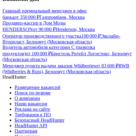
Главный премиальный менеджер в офис
банка
от
350 000
₽
Газпромбанк, Москва
Продавец-кассир в Дом Моды
HENDERSON
от
90 000
₽
Henderson, Москва
Оператор производственного участка
100 000
₽
Эколайн-
Вторпласт, Белоомут (Московская область)
Водитель автомобиля категории C (развозка
продуктов)
от
100 000
₽
Бристоль Ритейл Логистикс, Белоомут
(Московская область)
Менеджер пункта выдачи заказов Wildberries
от
83 600
₽
RWB
(Wildberries & Russ), Белоомут (Московская область)
HeadHunter
Размещение вакансий
Поиск по резюме
О компании
Наши вакансии
Реклама на сайте
Требования к ПО
Безопасный HeadHunter
HeadHunter API
Партнерам