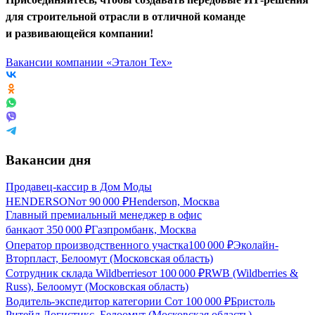
для строительной отрасли в отличной команде
и развивающейся компании!
Вакансии компании «Эталон Тех»
Вакансии дня
Продавец-кассир в Дом Моды
HENDERSON
от
90 000
₽
Henderson, Москва
Главный премиальный менеджер в офис
банка
от
350 000
₽
Газпромбанк, Москва
Оператор производственного участка
100 000
₽
Эколайн-
Вторпласт, Белоомут (Московская область)
Сотрудник склада Wildberries
от
100 000
₽
RWB (Wildberries &
Russ), Белоомут (Московская область)
Водитель-экспедитор категории С
от
100 000
₽
Бристоль
Ритейл Логистикс, Белоомут (Московская область)