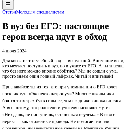
Статьи
Молодым специалистам
В вуз без ЕГЭ: настоящие
герои всегда идут в обход
4 июля 2024
Для кого-то этот учебный год — выпускной. Внимание всем,
кто мечтает поступить в вуз, но в ужасе от ЕГЭ. А ты знаешь,
что без него можно вполне обойтись? Мы не сошли с ума,
просто знаем один годный лайфхак. Читай и впитывай!
Признавайся: ты из тех, кто при упоминании о ЕГЭ хочет
воскликнуть «Экспекто патронум»? Многие школьники
боятся этих трех букв сильнее, чем всадников апокалипсиса.
А все потому, что родители и учителя нагоняют жути:
«Не сдашь, не поступишь, останешься неучем...» В итоге
нервы — как оголенные провода. Не помогает ни чай
с ромашкой, ни медитативные качели на Маяковке. Фишка