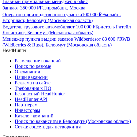
Главный премиальный менеджер в офис
банка
от
350 000
₽
Газпромбанк, Москва
Оператор производственного участка
100 000
₽
Эколайн-
Вторпласт, Белоомут (Московская область)
Водитель грузового автомобиля
от
100 000
₽
Бристоль Ритейл
Логистикс, Белоомут (Московская область)
Менеджер пункта выдачи заказов Wildberries
от
83 600
₽
RWB
(Wildberries & Russ), Белоомут (Московская область)
HeadHunter
Размещение вакансий
Поиск по резюме
О компании
Наши вакансии
Реклама на сайте
Требования к ПО
Безопасный HeadHunter
HeadHunter API
Партнерам
Инвесторам
Каталог компаний
Поиск по вакансиям в Белоомуте (Московская область)
Сетка: соцсеть для нетворкинга