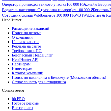
Оператор производственного участка
100 000
₽
Эколайн-Вторпла
Водитель категории С (развозка товаров)
от
100 000
₽
Бристоль 
Сотрудник склада Wildberries
от
100 000
₽
RWB (Wildberries & Ru
HeadHunter
Размещение вакансий
Поиск по резюме
О компании
Наши вакансии
Реклама на сайте
Требования к ПО
Безопасный HeadHunter
HeadHunter API
Партнерам
Инвесторам
Каталог компаний
Поиск по вакансиям в Белоомуте (Московская область)
Сетка: соцсеть для нетворкинга
Соискателям
hh PRO
Готовое резюме
Все сервисы