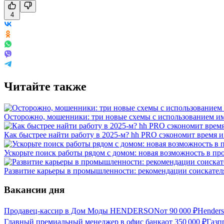
4
Читайте также
Осторожно, мошенники: три новые схемы с использованием им
Как быстрее найти работу в 2025-м? hh PRO сэкономит время 
Ускорьте поиск работы рядом с домом: новая возможность в про
Развитие карьеры в промышленности: рекомендации соискателя
Вакансии дня
Продавец-кассир в Дом Моды HENDERSON
от
90 000
₽
Hender
Главный премиальный менеджер в офис банка
от
350 000
₽
Газп