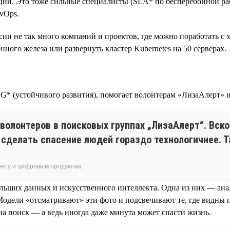
кций. Это тоже сильные специалисты (SLA* по бесперебойной р
evOps.
ссии не так много компаний и проектов, где можно поработать с
ного железа или развернуть кластер Kubernetes на 50 серверах.
SG* (устойчивого развития), помогает волонтерам «ЛизаАлерт» 
-волонтеров в поисковых группах „ЛизаАлерт“. Вск
сделать спасение людей гораздо технологичнее. Т
екту и цифровым продуктам
ольших данных и искусственного интеллекта. Одна из них — ан
Модели «отсматривают» эти фото и подсвечивают те, где видны 
 на поиск — а ведь иногда даже минута может спасти жизнь.