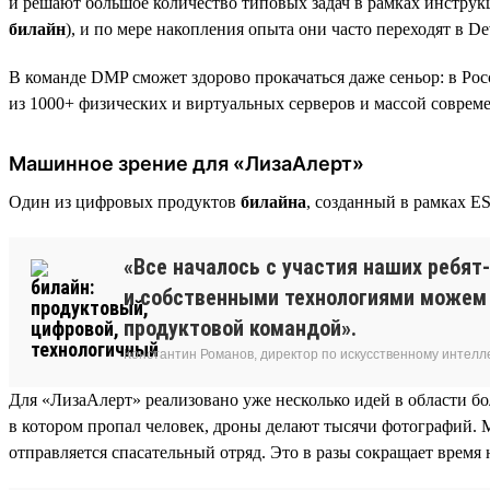
и решают большое количество типовых задач в рамках инстру
билайн
), и по мере накопления опыта они часто переходят в D
В команде DMP сможет здорово прокачаться даже сеньор: в Ро
из 1000+ физических и виртуальных серверов и массой современ
Машинное зрение для «ЛизаАлерт»
Один из цифровых продуктов
билайна
, созданный в рамках E
«Все началось с участия наших ребят
и собственными технологиями можем 
продуктовой командой».
Константин Романов, директор по искусственному интелл
Для «ЛизаАлерт» реализовано уже несколько идей в области б
в котором пропал человек, дроны делают тысячи фотографий. 
отправляется спасательный отряд. Это в разы сокращает время