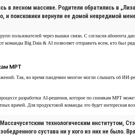
сь в лесном массиве. Родители обратились в „Лиз
о, и поисковики вернули ее домой невредимой мене
рупп пользователей через вышки связи. C согласия абонента д
от команды Big Data & AI позволяет отправить всем, кто был ря
мкам МРТ
жений. Так, во время пандемии многие могли слышать об ИИ-р
процессе разработки AI-решения, которое по снимкам МРТ может
ытных врачей. Для продуктовой команды это будет интересная во
с Массачусетским технологическим институтом, Ст
зобедренного сустава ни у кого из них не было. Вр