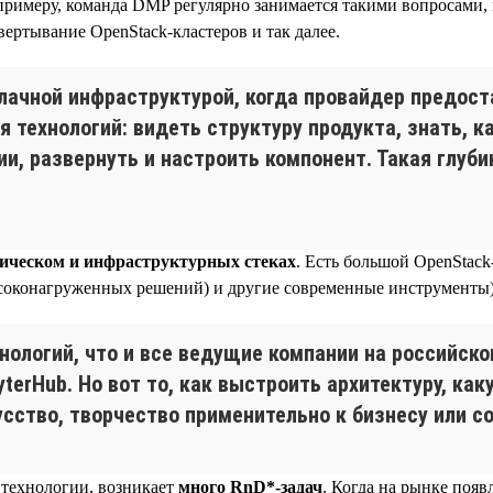
 примеру, команда DMP регулярно занимается такими вопросами, к
ертывание OpenStack-кластеров и так далее.
лачной инфраструктурой, когда провайдер предоста
 технологий: видеть структуру продукта, знать, ка
, развернуть и настроить компонент. Такая глубин
гическом и инфраструктурных стеках
. Есть большой OpenStack
высоконагруженных решений) и другие современные инструменты)
ологий, что и все ведущие компании на российском
JupyterHub. Но вот то, как выстроить архитектуру, к
сство, творчество применительно к бизнесу или 
 технологии, возникает
много RnD*-задач
. Когда на рынке появ