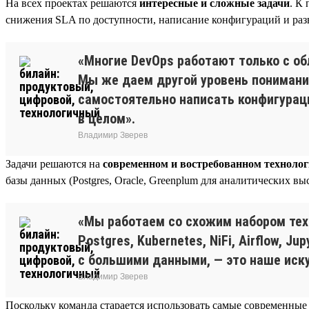
На всех проектах решаются
интересные и сложные задачи
. К
снижения SLA по доступности, написание конфигураций и разв
«Многие DevOps работают только с об
Мы же даем другой уровень понимания
самостоятельно написать конфигурации
в целом».
Владимир Зверев
Задачи решаются на
современном и востребованном техноло
базы данных (Postgres, Oracle, Greenplum для аналитических 
«Мы работаем со схожим набором техн
Postgres, Kubernetes, NiFi, Airflow, 
с большими данными, — это наше иску
Владимир Зверев
Поскольку команда старается использовать самые современные