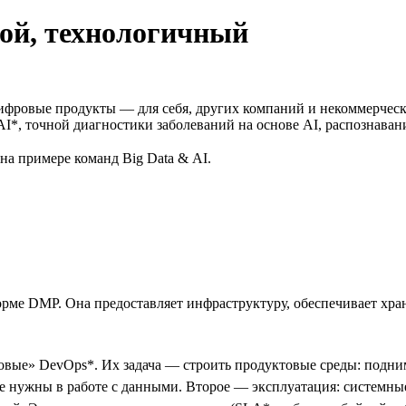
ой, технологичный
т цифровые продукты — для себя, других компаний и некоммерче
I*, точной диагностики заболеваний на основе AI, распознавани
на примере команд Big Data & AI.
рме DMP. Она предоставляет инфраструктуру, обеспечивает хра
вые» DevOps*. Их задача — строить продуктовые среды: подним
рые нужны в работе с данными. Второе — эксплуатация: систем